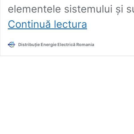
elementele sistemului și 
Prezentare
Continuă lectura
tehnologie
și
beneficii
Distribuție Energie Electrică Romania
SMI